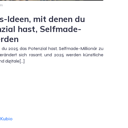
am
s-Ideen, mit denen du
zial hast, Selfmade-
erden
 du 2025 das Potenzial hast, Selfmade-Millionär zu
rändert sich rasant, und 2025 werden künstliche
d digitale[…]
d
Kubio