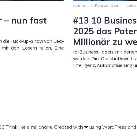
-
-
admin
17 Februar 2025
7:26 
 – nun fast
#13 10 Busines
2025 das Poten
Millionär zu w
durch die Fuck-up-Show von Lea-
mit den Lesern teilen. Eine
10 Business-Ideen, mit denen
werden Die Geschäftswelt ve
Intelligenz, Automatisierung un
6 Think like a millionaire. Created with ❤ using WordPress an