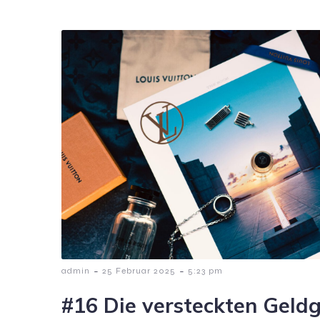
-
-
admin
25 Februar 2025
5:23 pm
#16 Die versteckten Geld