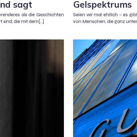
nd sagt
Gelspektrums
erenderes als die Geschichten
Seien wir mal ehrlich – es g
 sind, die mit dem[…]
von Menschen, die ganz unten 