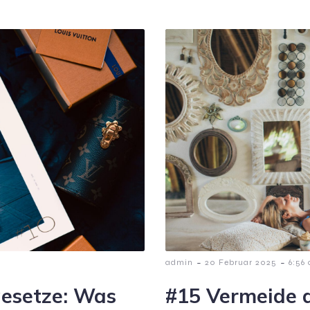
-
-
admin
20 Februar 2025
6:56
gesetze: Was
#15 Vermeide 