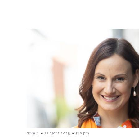
-
-
admin
27 März 2025
1:19 pm