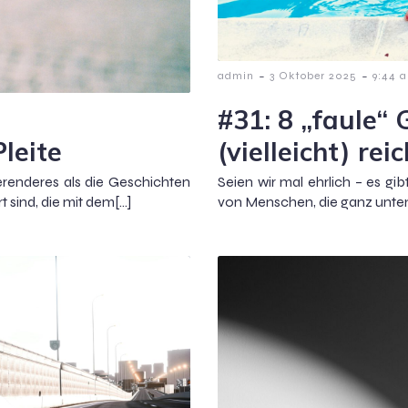
-
-
admin
3 Oktober 2025
9:44 
#31: 8 „faule“
Pleite
(vielleicht) re
erenderes als die Geschichten
Seien wir mal ehrlich – es g
 sind, die mit dem[…]
von Menschen, die ganz unten 