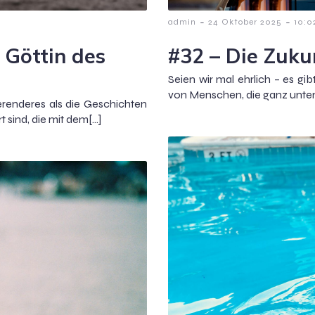
-
-
admin
24 Oktober 2025
10:0
 Göttin des
#32 – Die Zuku
Seien wir mal ehrlich – es g
von Menschen, die ganz unten 
erenderes als die Geschichten
 sind, die mit dem[…]