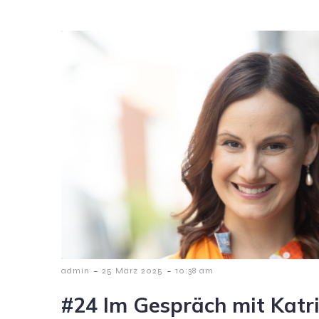
-
-
admin
25 März 2025
10:38 am
#24 Im Gespräch mit Katrin