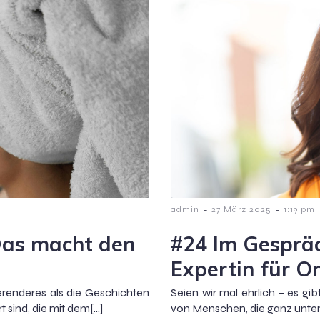
-
-
admin
27 März 2025
1:19 pm
 Das macht den
#24 Im Gespräch
Expertin für O
erenderes als die Geschichten
Seien wir mal ehrlich – es g
 sind, die mit dem[…]
von Menschen, die ganz unten 