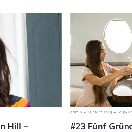
-
-
admin
24 März 2025
10:56 a
 Hill –
#23 Fünf Grün