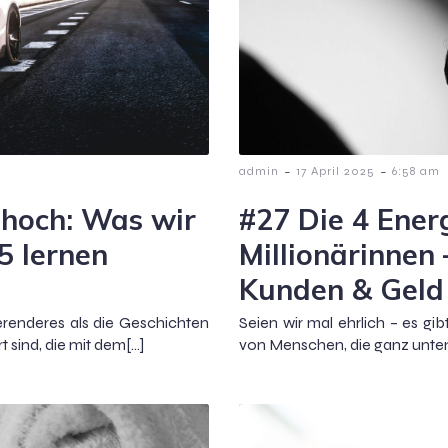
-
-
admin
17 April 2025
6:58 am
hoch: Was wir
#27 Die 4 Ener
5 lernen
Millionärinnen 
Kunden & Geld
erenderes als die Geschichten
Seien wir mal ehrlich – es g
 sind, die mit dem[…]
von Menschen, die ganz unten 