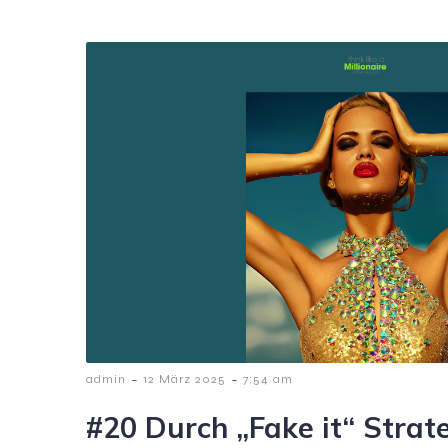
-
-
admin
12 März 2025
7:54 am
#20 Durch „Fake it“ Strate